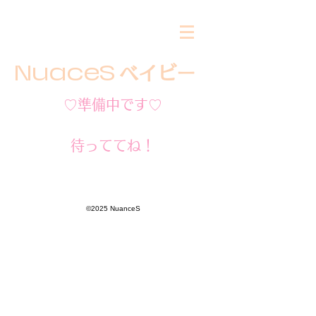
​NuaceS
ベイビー
​♡準備中です♡
​待っててね！
©2025 NuanceS